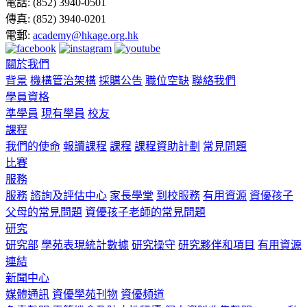
電話:
(852) 3940-0501
傳真:
(852) 3940-0201
電郵:
academy@hkage.org.hk
關於我們
背景
機構管治架構
採購公告
職位空缺
聯絡我們
學員資格
準學員
現有學員
校友
課程
我們的使命
報讀課程
課程
課程資助計劃
常見問題
比賽
服務
服務
諮詢及評估中心
家長學堂
到校服務
有用資源
資優孩子
父母的常見問題
資優孩子老師的常見問題
研究
研究部
學苑表現統計數據
研究操守
研究夥伴和項目
有用資源
連結
新聞中心
媒體通訊
資優學苑刊物
資優頻道