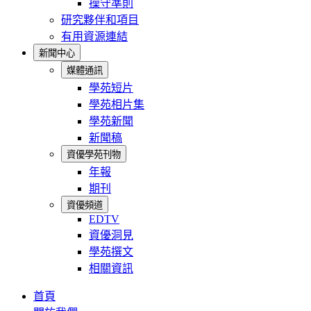
操守準則
研究夥伴和項目
有用資源連結
新聞中心
媒體通訊
學苑短片
學苑相片集
學苑新聞
新聞稿
資優學苑刊物
年報
期刊
資優頻道
EDTV
資優洞見
學苑撰文
相關資訊
首頁