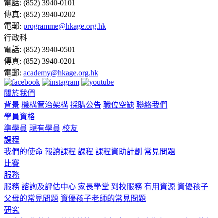
電話:
(852) 3940-0101
傳真:
(852) 3940-0202
電郵:
programme@hkage.org.hk
行政科
電話:
(852) 3940-0501
傳真:
(852) 3940-0201
電郵:
academy@hkage.org.hk
關於我們
背景
機構管治架構
採購公告
職位空缺
聯絡我們
學員資格
準學員
現有學員
校友
課程
我們的使命
報讀課程
課程
課程資助計劃
常見問題
比賽
服務
服務
諮詢及評估中心
家長學堂
到校服務
有用資源
資優孩子
父母的常見問題
資優孩子老師的常見問題
研究