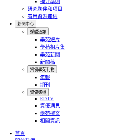
操守準則
研究夥伴和項目
有用資源連結
新聞中心
媒體通訊
學苑短片
學苑相片集
學苑新聞
新聞稿
資優學苑刊物
年報
期刊
資優頻道
EDTV
資優洞見
學苑撰文
相關資訊
首頁