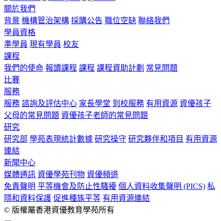
關於我們
背景
機構管治架構
採購公告
職位空缺
聯絡我們
學員資格
準學員
現有學員
校友
課程
我們的使命
報讀課程
課程
課程資助計劃
常見問題
比賽
服務
服務
諮詢及評估中心
家長學堂
到校服務
有用資源
資優孩子
父母的常見問題
資優孩子老師的常見問題
研究
研究部
學苑表現統計數據
研究操守
研究夥伴和項目
有用資源
連結
新聞中心
媒體通訊
資優學苑刊物
資優頻道
免責聲明
平等機會及防止性騷擾
個人資料收集聲明 (PICS)
私
隱和資料保護
促進種族平等
有用資源連結
© 版權屬香港資優教育學苑所有