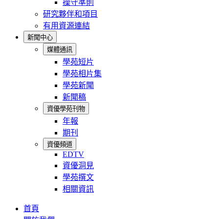
操守準則
研究夥伴和項目
有用資源連結
新聞中心
媒體通訊
學苑短片
學苑相片集
學苑新聞
新聞稿
資優學苑刊物
年報
期刊
資優頻道
EDTV
資優洞見
學苑撰文
相關資訊
首頁