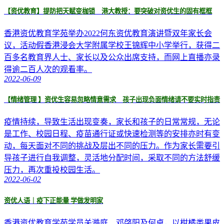
【资优教育】提防把天赋变枷锁 港大教授：要突破对资优生的固有框框
香港资优教育学苑举办2022何东资优教育演讲暨双年家长会
议，活动假香港浸会大学附属学校王锦辉中小学举行，获得二
百多名教育界人士、家长以及公众出席支持，而网上直播亦录
得逾二百人次的观看率。
2022-06-09
【情绪管理 】资优生容易忽略情意需求 孩子出现负面情绪请不要实时指责
疫情持续，导致生活出现变奏，家长和孩子的日常常规，无论
是工作、校园日程、疫苗通行证或快速检测等的安排亦时有变
动，每天面对不同的挑战及层出不同的压力。作为家长需要引
导孩子进行自我调整，灵活地分配时间，采取不同的方法舒缓
压力，再次重投校园生活。
2022-06-02
资优人语｜疫下正能量 学做发明家
香港资优教育学苑学员关澔庭、邓棨阳及何卓，以柑橘类果皮