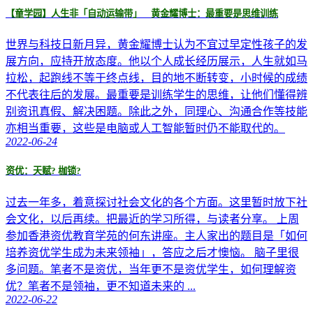
【童学园】人生非「自动运输带」 黄金耀博士：最重要是思维训练
世界与科技日新月异，黄金耀博士认为不宜过早定性孩子的发
展方向，应持开放态度。他以个人成长经历展示，人生就如马
拉松，起跑线不等于终点线，目的地不断转变，小时候的成绩
不代表往后的发展。最重要是训练学生的思维，让他们懂得辨
别资讯真假、解决困题。除此之外，同理心、沟通合作等技能
亦相当重要，这些是电脑或人工智能暂时仍不能取代的。
2022-06-24
资优：天赋? 枷锁?
过去一年多，着意探讨社会文化的各个方面。这里暂时放下社
会文化，以后再续。把最近的学习所得，与读者分享。 上周
参加香港资优教育学苑的何东讲座。主人家出的题目是「如何
培养资优学生成为未来领袖」，答应之后才懊恼。 脑子里很
多问题。笔者不是资优，当年更不是资优学生，如何理解资
优？笔者不是领袖，更不知道未来的 ...
2022-06-22