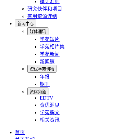
操守准则
研究伙伴和项目
有用资源连结
新闻中心
媒体通讯
学苑短片
学苑相片集
学苑新闻
新闻稿
资优学苑刊物
年报
期刊
资优频道
EDTV
资优洞见
学苑撰文
相关资讯
首页