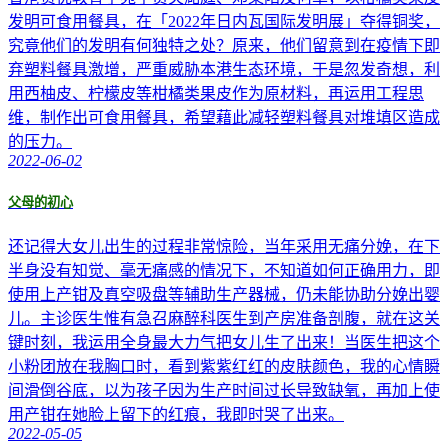
发明可食用餐具，在「2022年日内瓦国际发明展」夺得铜奖，
究竟他们的发明有何独特之处？原来，他们留意到在疫情下即
弃塑料餐具激增，严重威胁本港生态环境，于是忽发奇想，利
用西柚皮、柠檬皮等柑橘类果皮作为原材料，再运用工程思
维，制作出可食用餐具，希望藉此减轻塑料餐具对堆填区造成
的压力。
2022-06-02
父母的初心
还记得大女儿出生的过程非常惊险，当年采用无痛分娩，在下
半身没有知觉、毫无痛感的情况下，不知道如何正确用力，即
使用上产钳及真空吸盘等辅助生产器械，仍未能协助分娩出婴
儿。主诊医生惟有急召麻醉科医生到产房准备剖腹，就在这关
键时刻，我运用全身最大力气把女儿生了出来！当医生把这个
小粉团放在我胸口时，看到紫紫红红的皮肤颜色，我的心情瞬
间滑倒谷底，以为孩子因为生产时间过长导致缺氧，再加上使
用产钳在她脸上留下的红痕，我即时哭了出来。
2022-05-05