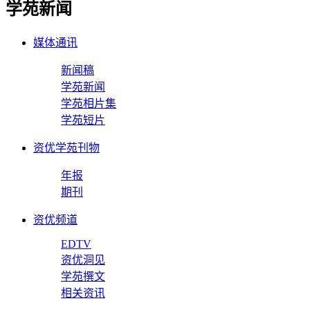
学苑新闻
媒体通讯
新闻稿
学苑新闻
学苑相片集
学苑短片
资优学苑刊物
年报
期刊
资优频道
EDTV
资优洞见
学苑撰文
相关资讯