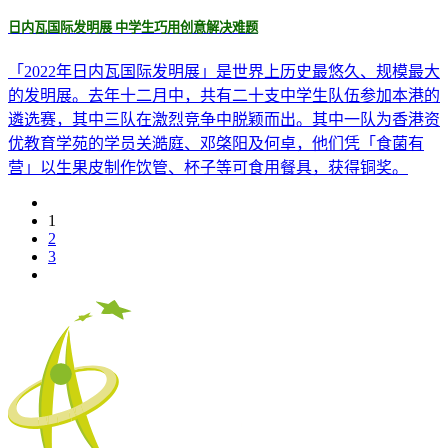
日内瓦国际发明展 中学生巧用创意解决难题
「2022年日内瓦国际发明展」是世界上历史最悠久、规模最大
的发明展。去年十二月中，共有二十支中学生队伍参加本港的
遴选赛，其中三队在激烈竞争中脱颖而出。其中一队为香港资
优教育学苑的学员关澔庭、邓棨阳及何卓，他们凭「食菌有
营」以生果皮制作饮管、杯子等可食用餐具，获得铜奖。
1
2
3