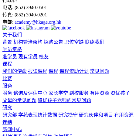
行政科
电话:
(852) 3940-0501
传真:
(852) 3940-0201
电邮:
academy@hkage.org.hk
关于我们
背景
机构管治架构
採购公告
职位空缺
联络我们
学员资格
准学员
现有学员
校友
课程
我们的使命
报读课程
课程
课程资助计划
常见问题
比赛
服务
服务
谘询及评估中心
家长学堂
到校服务
有用资源
资优孩子
父母的常见问题
资优孩子老师的常见问题
研究
研究部
学苑表现统计数据
研究操守
研究伙伴和项目
有用资源
连结
新闻中心