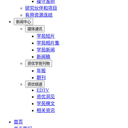
操守准则
研究伙伴和项目
有用资源连结
新闻中心
媒体通讯
学苑短片
学苑相片集
学苑新闻
新闻稿
资优学苑刊物
年报
期刊
资优频道
EDTV
资优洞见
学苑撰文
相关资讯
首页