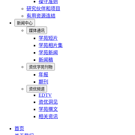
操守准则
研究伙伴和项目
有用资源连结
新闻中心
媒体通讯
学苑短片
学苑相片集
学苑新闻
新闻稿
资优学苑刊物
年报
期刊
资优频道
EDTV
资优洞见
学苑撰文
相关资讯
首页