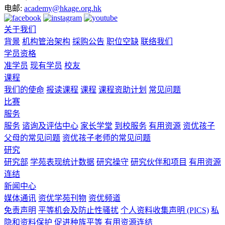
电邮:
academy@hkage.org.hk
关于我们
背景
机构管治架构
採购公告
职位空缺
联络我们
学员资格
准学员
现有学员
校友
课程
我们的使命
报读课程
课程
课程资助计划
常见问题
比赛
服务
服务
谘询及评估中心
家长学堂
到校服务
有用资源
资优孩子
父母的常见问题
资优孩子老师的常见问题
研究
研究部
学苑表现统计数据
研究操守
研究伙伴和项目
有用资源
连结
新闻中心
媒体通讯
资优学苑刊物
资优频道
免责声明
平等机会及防止性骚扰
个人资料收集声明 (PICS)
私
隐和资料保护
促进种族平等
有用资源连结